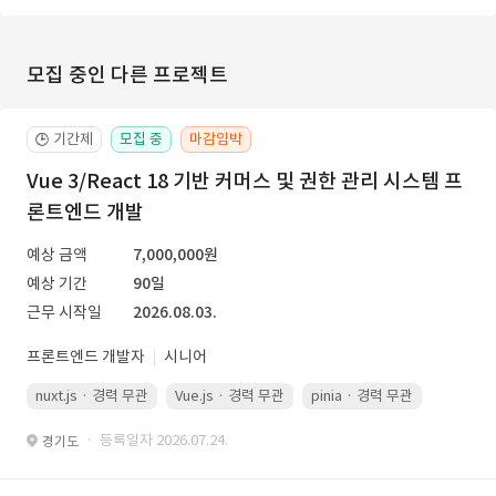
모집 중인 다른 프로젝트
기간제
모집 중
마감임박
🕒
Vue 3/React 18 기반 커머스 및 권한 관리 시스템 프
론트엔드 개발
예상 금액
7,000,000원
예상 기간
90일
근무 시작일
2026.08.03.
프론트엔드 개발자
시니어
nuxt.js · 경력 무관
Vue.js · 경력 무관
pinia · 경력 무관
TypeScr
· 등록일자 2026.07.24.
경기도