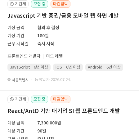
기간제
모집 중
마감임박
🕒
Javascript 기반 증권/금융 모바일 웹 화면 개발
예상 금액
협의 후 결정
예상 기간
180일
근무 시작일
즉시 시작
프론트엔드 개발자
미드 레벨
JavaScript · 6년 이상
iOS · 6년 이상
Android · 6년 이상
Kotli
· 등록일자 2026.07.24.
서울특별시
기간제
모집 중
마감임박
🕒
React/AntD 기반 대기업 SI 웹 프론트엔드 개발
예상 금액
7,300,000원
예상 기간
90일