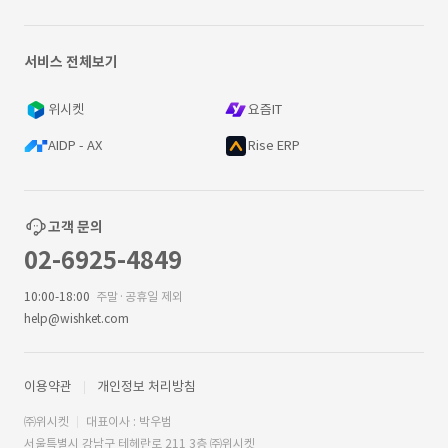
서비스 전체보기
위시켓
요즘IT
AIDP - AX
Rise ERP
고객 문의
02-6925-4849
10:00-18:00
주말·공휴일 제외
help@wishket.com
이용약관
개인정보 처리방침
㈜위시켓
대표이사 : 박우범
서울특별시 강남구 테헤란로 211 3층 ㈜위시켓