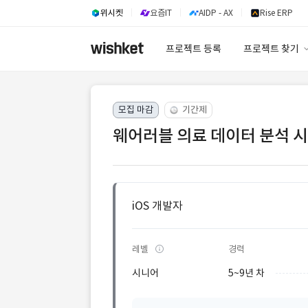
위시켓
요즘IT
AIDP - AX
Rise ERP
프로젝트 등록
프로젝트 찾기
프로젝트 찾기
모집 마감
기간제
유사사례 검색 A
웨어러블 의료 데이터 분석 시
iOS 개발자
레벨
경력
시니어
5~9년 차