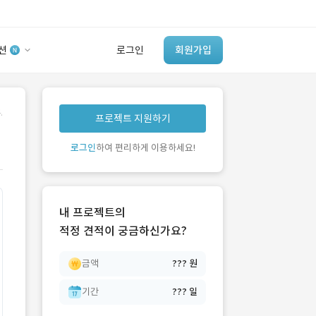
션
로그인
회원가입
유사사례 검색 AI
.
프로젝트 지원하기
‘이런 거’ 만들어본
개발 회사 있어?
로그인
하여 편리하게 이용하세요!
바로가기
내 프로젝트의
적정 견적이 궁금하신가요?
금액
??? 원
기간
??? 일