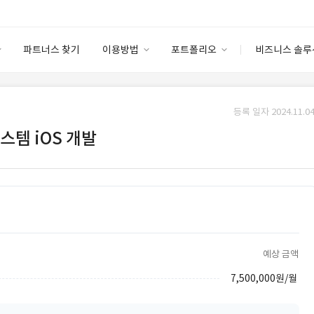
파트너스 찾기
이용방법
포트폴리오
비즈니스 솔루
이용방법
포트폴리오
엔터프라이즈
I
파트너 등급
이용후기
등록 일자 2024.11.04
안심 코드 케어
이용요금
솔루션 마켓
스템 iOS 개발
고객센터
스토어
예상 금액
7,500,000원/월