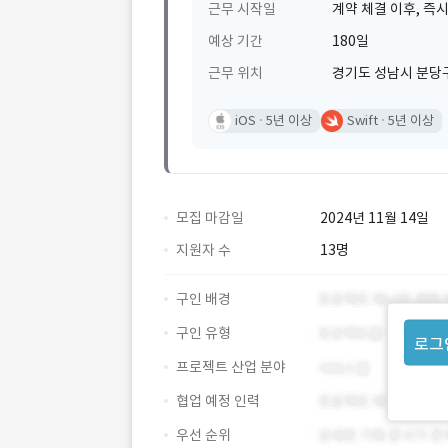
근무 시작일
계약 체결 이후, 즉시
예상 기간
180일
근무 위치
경기도 성남시 분당구
iOS
5년 이상
Swift
5년 이상
모집 마감일
2024년 11월 14일
지원자 수
13명
구인 배경
구인 유형
로그
프로젝트 산업 분야
협업 예정 인력
우선 순위