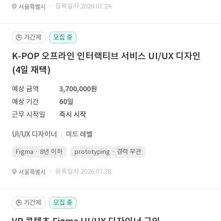
· 등록일자 2026.07.24.
서울특별시
기간제
모집 중
🕒
K-POP 오프라인 인터랙티브 서비스 UI/UX 디자인
(4일 재택)
예상 금액
3,700,000원
예상 기간
60일
근무 시작일
즉시 시작
UI/UX 디자이너
미드 레벨
Figma · 8년 이하
prototyping · 경력 무관
led 화면 대응 · 경력 무관
· 등록일자 2026.07.28.
서울특별시
기간제
모집 중
🕒