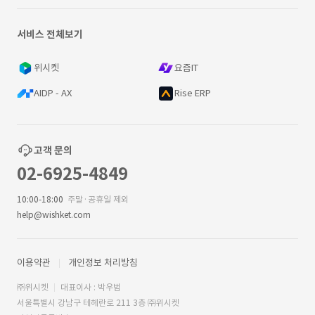
서비스 전체보기
위시켓
요즘IT
AIDP - AX
Rise ERP
고객 문의
02-6925-4849
10:00-18:00
주말·공휴일 제외
help@wishket.com
이용약관
개인정보 처리방침
㈜위시켓
대표이사 : 박우범
서울특별시 강남구 테헤란로 211 3층 ㈜위시켓