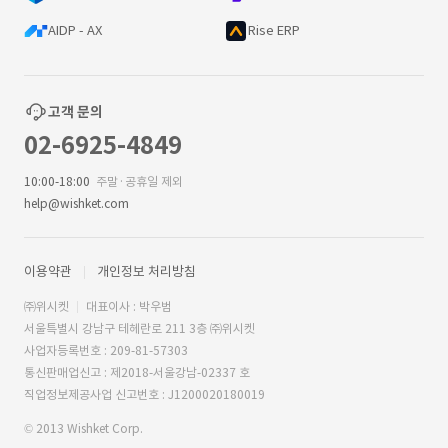
AIDP - AX
Rise ERP
고객 문의
02-6925-4849
10:00-18:00
주말·공휴일 제외
help@wishket.com
이용약관
개인정보 처리방침
㈜위시켓
대표이사 : 박우범
서울특별시 강남구 테헤란로 211 3층 ㈜위시켓
사업자등록번호 : 209-81-57303
통신판매업신고 : 제2018-서울강남-02337 호
직업정보제공사업 신고번호 : J1200020180019
© 2013 Wishket Corp.