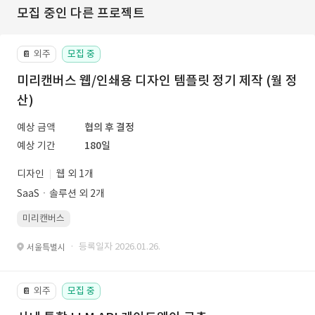
모집 중인 다른 프로젝트
외주
모집 중
📔
미리캔버스 웹/인쇄용 디자인 템플릿 정기 제작 (월 정
산)
예상 금액
협의 후 결정
예상 기간
180일
디자인
웹 외 1개
SaaSㆍ솔루션 외 2개
미리캔버스
· 등록일자 2026.01.26.
서울특별시
외주
모집 중
📔