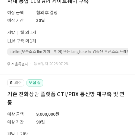
사내 통합 LLM API 게이트웨이 구축
예상 금액
협의 후 결정
예상 기간
30일
개발
웹 외 1개
LLM 구축 외 1개
litellm(오픈소스 llm 게이트웨이) 또는 langfuse 등 검증된 오픈소스 프
· 등록일자 2026.07.28.
서울특별시
외주
모집 중
📔
기존 전화상담 플랫폼 CTI/PBX 통신망 재구축 및 연
동
예상 금액
9,000,000원
예상 기간
90일
개발
기타