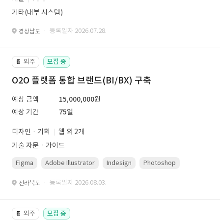
기타(내부 시스템)
· 등록일자 2026.07.28.
경상남도
외주
모집 중
📔
O2O 플랫폼 통합 브랜드(BI/BX) 구축
예상 금액
15,000,000원
예상 기간
75일
디자인 · 기획
웹 외 2개
기술 자문ㆍ가이드
Figma
Adobe Illustrator
Indesign
Photoshop
· 등록일자 2026.08.03.
전라북도
외주
모집 중
📔