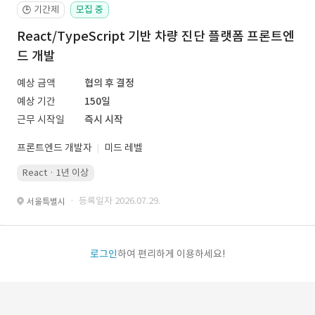
기간제
모집 중
🕒
React/TypeScript 기반 차량 진단 플랫폼 프론트엔
드 개발
예상 금액
협의 후 결정
예상 기간
150일
근무 시작일
즉시 시작
프론트엔드 개발자
미드 레벨
React · 1년 이상
· 등록일자 2026.07.29.
서울특별시
로그인
하여 편리하게 이용하세요!