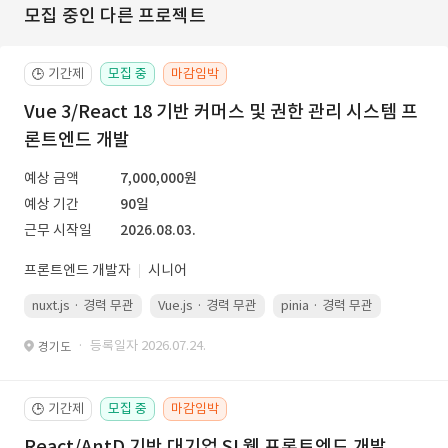
모집 중인 다른 프로젝트
기간제
모집 중
마감임박
🕒
Vue 3/React 18 기반 커머스 및 권한 관리 시스템 프
론트엔드 개발
예상 금액
7,000,000원
예상 기간
90일
근무 시작일
2026.08.03.
프론트엔드 개발자
시니어
nuxt.js · 경력 무관
Vue.js · 경력 무관
pinia · 경력 무관
TypeScr
· 등록일자 2026.07.24.
경기도
기간제
모집 중
마감임박
🕒
React/AntD 기반 대기업 SI 웹 프론트엔드 개발