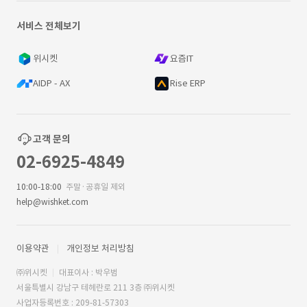
서비스 전체보기
위시켓
요즘IT
AIDP - AX
Rise ERP
고객 문의
02-6925-4849
10:00-18:00
주말·공휴일 제외
help@wishket.com
이용약관
개인정보 처리방침
㈜위시켓
대표이사 : 박우범
서울특별시 강남구 테헤란로 211 3층 ㈜위시켓
사업자등록번호 : 209-81-57303