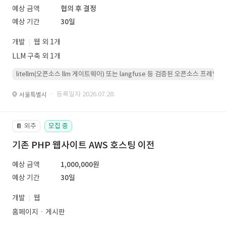
예상 금액
협의 후 결정
예상 기간
30일
개발
웹 외 1개
LLM 구축 외 1개
litellm(오픈소스 llm 게이트웨이) 또는 langfuse 등 검증된 오픈소스 프
· 등록일자 2026.07.28.
서울특별시
외주
모집 중
📔
기존 PHP 웹사이트 AWS 호스팅 이전
예상 금액
1,000,000원
예상 기간
30일
개발
웹
홈페이지ㆍ게시판