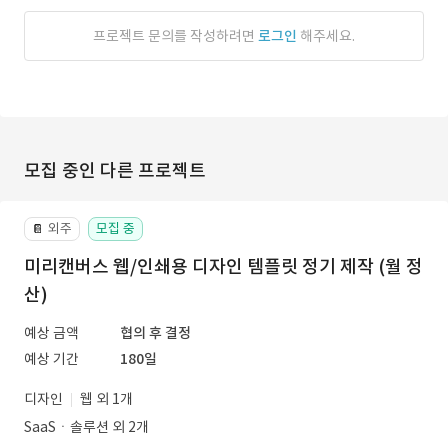
프로젝트 문의를 작성하려면
로그인
해주세요.
모집 중인 다른 프로젝트
외주
모집 중
📔
미리캔버스 웹/인쇄용 디자인 템플릿 정기 제작 (월 정
산)
예상 금액
협의 후 결정
예상 기간
180일
디자인
웹 외 1개
SaaSㆍ솔루션 외 2개