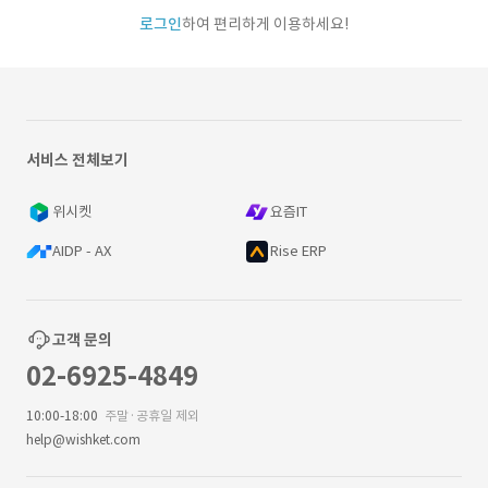
로그인
하여 편리하게 이용하세요!
서비스 전체보기
위시켓
요즘IT
AIDP - AX
Rise ERP
고객 문의
02-6925-4849
10:00-18:00
주말·공휴일 제외
help@wishket.com