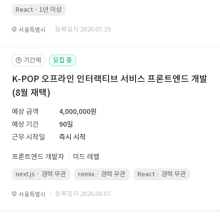
React · 1년 이상
· 등록일자 2026.07.29.
서울특별시
기간제
모집 중
🕒
K-POP 오프라인 인터랙티브 서비스 프론트엔드 개발
(8월 재택)
예상 금액
4,000,000원
예상 기간
90일
근무 시작일
즉시 시작
프론트엔드 개발자
미드 레벨
next.js · 경력 무관
remix · 경력 무관
React · 경력 무관
Vue.js
· 등록일자 2026.08.07.
서울특별시