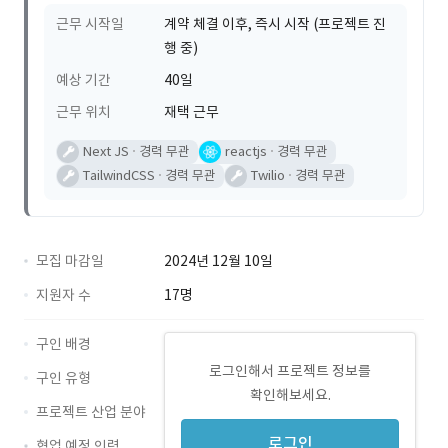
근무 시작일
계약 체결 이후, 즉시 시작 (프로젝트 진
행 중)
예상 기간
40일
근무 위치
재택 근무
Next JS
경력 무관
reactjs
경력 무관
TailwindCSS
경력 무관
Twilio
경력 무관
모집 마감일
2024년 12월 10일
지원자 수
17명
구인 배경
로그인해서 프로젝트 정보를
구인 유형
확인해보세요.
프로젝트 산업 분야
로그인
협업 예정 인력