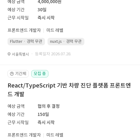
예상 금액
4,000,000원
예상 기간
30일
근무 시작일
즉시 시작
프론트엔드 개발자
미드 레벨
Flutter · 경력 무관
nuxt.js · 경력 무관
· 등록일자 2026.07.28.
서울특별시
기간제
모집 중
🕒
React/TypeScript 기반 차량 진단 플랫폼 프론트엔
드 개발
예상 금액
협의 후 결정
예상 기간
150일
근무 시작일
즉시 시작
프론트엔드 개발자
미드 레벨