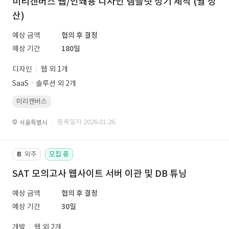
미리캔버스 웹/인쇄용 디자인 템플릿 정기 제작 (월 정
산)
예상 금액
협의 후 결정
예상 기간
180일
디자인
웹 외 1개
SaaSㆍ솔루션 외 2개
미리캔버스
· 등록일자 2026.01.26.
서울특별시
외주
모집 중
📔
SAT 모의고사 웹사이트 서버 이관 및 DB 튜닝
예상 금액
협의 후 결정
예상 기간
30일
개발
웹 외 2개