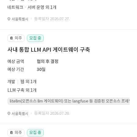
네트워크ㆍ서버 운영 외 1개
· 등록일자 2026.07.27.
서울특별시
외주
모집 중
📔
사내 통합 LLM API 게이트웨이 구축
예상 금액
협의 후 결정
예상 기간
30일
개발
웹 외 1개
LLM 구축 외 1개
litellm(오픈소스 llm 게이트웨이) 또는 langfuse 등 검증된 오픈소스 프
· 등록일자 2026.07.28.
서울특별시
외주
모집 중
📔