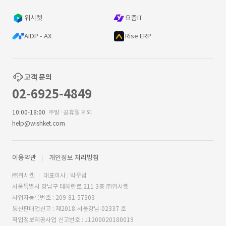
위시켓
요즘IT
AIDP - AX
Rise ERP
고객 문의
02-6925-4849
10:00-18:00
주말·공휴일 제외
help@wishket.com
이용약관
개인정보 처리방침
㈜위시켓
대표이사 : 박우범
서울특별시 강남구 테헤란로 211 3층 ㈜위시켓
사업자등록번호 : 209-81-57303
통신판매업신고 : 제2018-서울강남-02337 호
직업정보제공사업 신고번호 : J1200020180019