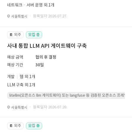
네트워크ㆍ서버 운영 외 1개
· 등록일자 2026.07.27.
서울특별시
외주
모집 중
📔
사내 통합 LLM API 게이트웨이 구축
예상 금액
협의 후 결정
예상 기간
30일
개발
웹 외 1개
LLM 구축 외 1개
litellm(오픈소스 llm 게이트웨이) 또는 langfuse 등 검증된 오픈소스 프
· 등록일자 2026.07.28.
서울특별시
외주
모집 중
📔