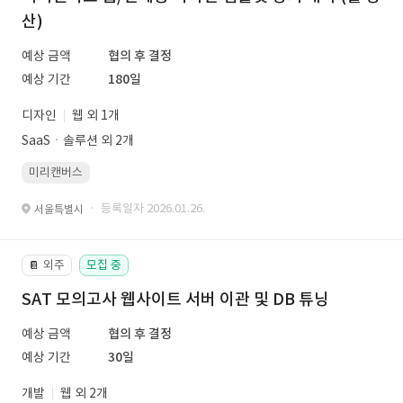
산)
예상 금액
협의 후 결정
예상 기간
180일
디자인
웹 외 1개
SaaSㆍ솔루션 외 2개
미리캔버스
· 등록일자 2026.01.26.
서울특별시
외주
모집 중
📔
SAT 모의고사 웹사이트 서버 이관 및 DB 튜닝
예상 금액
협의 후 결정
예상 기간
30일
개발
웹 외 2개