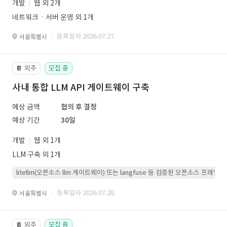
개발
웹 외 2개
네트워크ㆍ서버 운영 외 1개
· 등록일자 2026.07.27.
서울특별시
외주
모집 중
📔
사내 통합 LLM API 게이트웨이 구축
예상 금액
협의 후 결정
예상 기간
30일
개발
웹 외 1개
LLM 구축 외 1개
litellm(오픈소스 llm 게이트웨이) 또는 langfuse 등 검증된 오픈소스 프
· 등록일자 2026.07.28.
서울특별시
외주
모집 중
📔