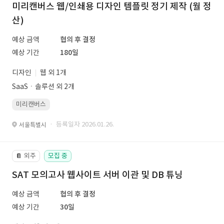
미리캔버스 웹/인쇄용 디자인 템플릿 정기 제작 (월 정
산)
예상 금액
협의 후 결정
예상 기간
180일
디자인
웹 외 1개
SaaSㆍ솔루션 외 2개
미리캔버스
· 등록일자 2026.01.26.
서울특별시
외주
모집 중
📔
SAT 모의고사 웹사이트 서버 이관 및 DB 튜닝
예상 금액
협의 후 결정
예상 기간
30일