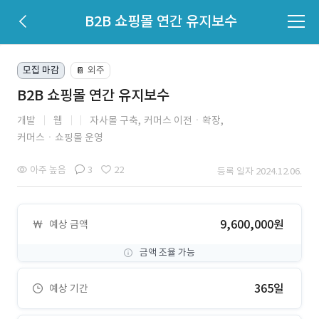
B2B 쇼핑몰 연간 유지보수
모집 마감
외주
📔
B2B 쇼핑몰 연간 유지보수
개발
웹
자사몰 구축,
커머스 이전ㆍ확장,
커머스ㆍ쇼핑몰 운영
아주 높음
3
22
등록 일자 2024.12.06.
9,600,000원
예상 금액
금액 조율 가능
365일
예상 기간