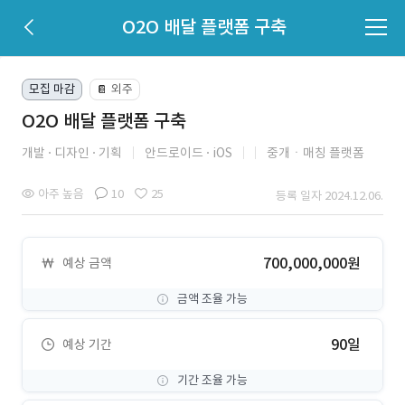
O2O 배달 플랫폼 구축
모집 마감
외주
📔
O2O 배달 플랫폼 구축
개발
디자인
기획
안드로이드
iOS
중개ㆍ매칭 플랫폼
아주 높음
10
25
등록 일자 2024.12.06.
700,000,000원
예상 금액
금액 조율 가능
90일
예상 기간
기간 조율 가능