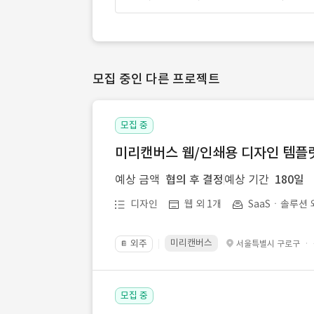
모집 중인 다른 프로젝트
모집 중
미리캔버스 웹/인쇄용 디자인 템플릿 
예상 금액
협의 후 결정
예상 기간
180일
디자인
웹 외 1개
SaaSㆍ솔루션 
미리캔버스
외주
·
서울특별시 구로구
📔
모집 중