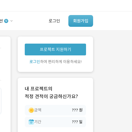
션
로그인
회원가입
유사사례 검색 AI
.
프로젝트 지원하기
‘이런 거’ 만들어본
개발 회사 있어?
로그인
하여 편리하게 이용하세요!
바로가기
내 프로젝트의
적정 견적이 궁금하신가요?
금액
??? 원
기간
??? 일