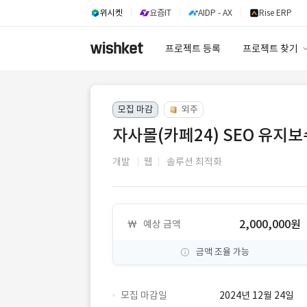
위시켓
요즘IT
AIDP - AX
Rise ERP
프로젝트 등록
프로젝트 찾기
프로젝트 찾기
모집 마감
외주
유사사례 검색 A
자사몰(카페24) SEO 유지보
개발
웹
솔루션 최적화
2,000,000원
예상 금액
금액 조율 가능
모집 마감일
2024년 12월 24일