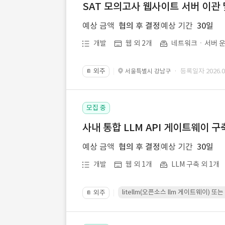
SAT 모의고사 웹사이트 서버 이관 
예상 금액
협의 후 결정
예상 기간
30일
개발
웹 외 2개
네트워크ㆍ서버 운
외주
· 등록일자 2026.07
서울특별시 강남구
📔
모집 중
사내 통합 LLM API 게이트웨이 구
예상 금액
협의 후 결정
예상 기간
30일
개발
웹 외 1개
LLM 구축 외 1개
litellm(오픈소스 llm 게이트웨이)
외주
📔