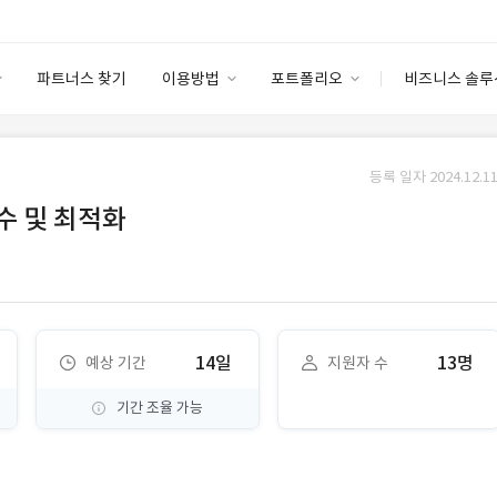
파트너스 찾기
이용방법
포트폴리오
비즈니스 솔루
이용방법
포트폴리오
엔터프라이즈
I
파트너 등급
이용후기
등록 일자 2024.12.11
안심 코드 케어
이용요금
솔루션 마켓
수 및 최적화
고객센터
스토어
14일
13명
예상 기간
지원자 수
기간 조율 가능