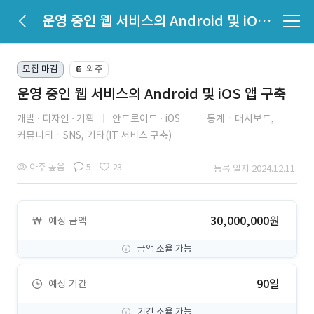
운영 중인 웹 서비스의 Android 및 iOS 앱 구축
모집 마감
외주
📔
운영 중인 웹 서비스의 Android 및 iOS 앱 구축
개발
디자인
기획
안드로이드
iOS
통계ㆍ대시보드,
커뮤니티ㆍSNS,
기타(IT 서비스 구축)
아주 높음
5
23
등록 일자 2024.12.11.
30,000,000원
예상 금액
금액 조율 가능
90일
예상 기간
기간 조율 가능