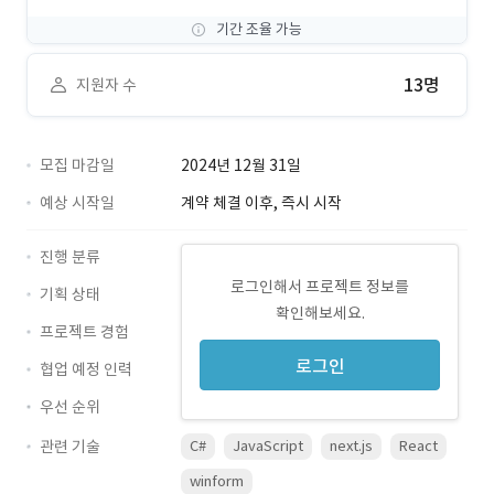
기간 조율 가능
13명
지원자 수
모집 마감일
2024년 12월 31일
예상 시작일
계약 체결 이후, 즉시 시작
진행 분류
로그인해서 프로젝트 정보를
기획 상태
확인해보세요.
프로젝트 경험
로그인
협업 예정 인력
우선 순위
관련 기술
C#
JavaScript
next.js
React
winform