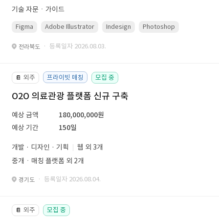
기술 자문ㆍ가이드
Figma
Adobe Illustrator
Indesign
Photoshop
· 등록일자 2026.08.03.
전라북도
외주
프라이빗 매칭
모집 중
📔
O2O 의료관광 플랫폼 신규 구축
예상 금액
180,000,000원
예상 기간
150일
개발 · 디자인 · 기획
웹 외 3개
중개ㆍ매칭 플랫폼 외 2개
· 등록일자 2026.08.04.
경기도
외주
모집 중
📔