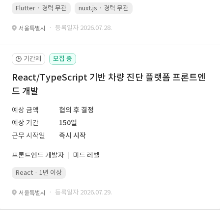
Flutter · 경력 무관
nuxt.js · 경력 무관
· 등록일자 2026.07.28.
서울특별시
기간제
모집 중
🕒
React/TypeScript 기반 차량 진단 플랫폼 프론트엔
드 개발
예상 금액
협의 후 결정
예상 기간
150일
근무 시작일
즉시 시작
프론트엔드 개발자
미드 레벨
React · 1년 이상
· 등록일자 2026.07.29.
서울특별시