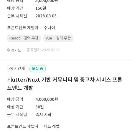
예상 금액
5,000,000원
예상 기간
150일
근무 시작일
2026.08.03.
프론트엔드 개발자
주니어
React · 경력 무관
Vue · 경력 무관
· 등록일자 2026.07.27.
경기도
기간제
모집 중
🕒
Flutter/Nuxt 기반 커뮤니티 및 중고차 서비스 프론
트엔드 개발
예상 금액
4,000,000원
예상 기간
30일
근무 시작일
즉시 시작
프론트엔드 개발자
미드 레벨