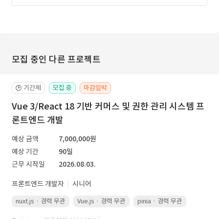
모집 중인 다른 프로젝트
기간제
모집 중
마감임박
🕒
Vue 3/React 18 기반 커머스 및 권한 관리 시스템 프
론트엔드 개발
예상 금액
7,000,000원
예상 기간
90일
근무 시작일
2026.08.03.
프론트엔드 개발자
시니어
nuxt.js · 경력 무관
Vue.js · 경력 무관
pinia · 경력 무관
TypeScr