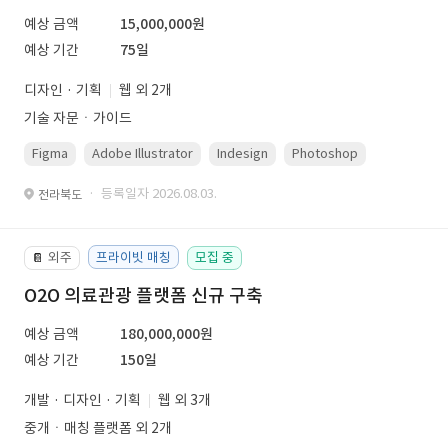
예상 금액
15,000,000원
예상 기간
75일
디자인 · 기획
웹 외 2개
기술 자문ㆍ가이드
Figma
Adobe Illustrator
Indesign
Photoshop
· 등록일자 2026.08.03.
전라북도
외주
프라이빗 매칭
모집 중
📔
O2O 의료관광 플랫폼 신규 구축
예상 금액
180,000,000원
예상 기간
150일
개발 · 디자인 · 기획
웹 외 3개
중개ㆍ매칭 플랫폼 외 2개