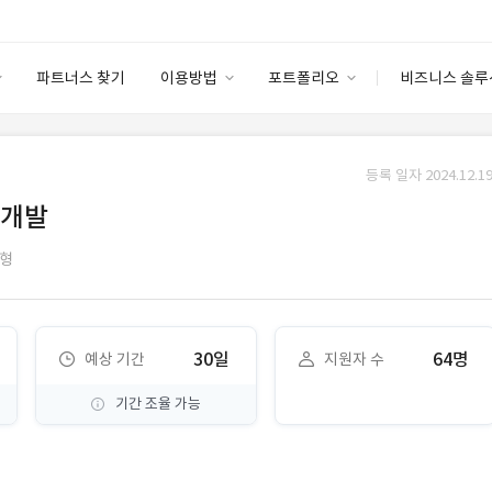
파트너스 찾기
이용방법
포트폴리오
비즈니스 솔루
이용방법
포트폴리오
엔터프라이즈
I
파트너 등급
이용후기
등록 일자 2024.12.19
안심 코드 케어
이용요금
솔루션 마켓
 개발
고객센터
스토어
형
30일
64명
예상 기간
지원자 수
기간 조율 가능