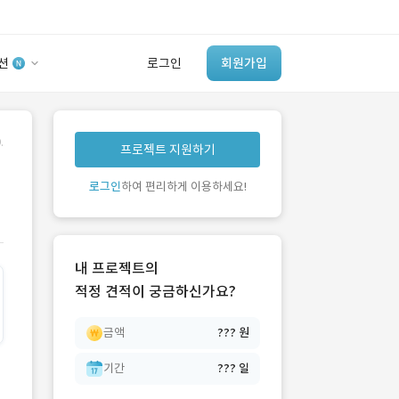
션
로그인
회원가입
유사사례 검색 AI
.
프로젝트 지원하기
‘이런 거’ 만들어본
개발 회사 있어?
로그인
하여 편리하게 이용하세요!
바로가기
내 프로젝트의
적정 견적이 궁금하신가요?
금액
??? 원
기간
??? 일