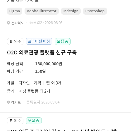
기술 자문ㆍ가이드
Figma
Adobe Illustrator
Indesign
Photoshop
· 등록일자 2026.08.03.
전라북도
외주
프라이빗 매칭
모집 중
📔
O2O 의료관광 플랫폼 신규 구축
예상 금액
180,000,000원
예상 기간
150일
개발 · 디자인 · 기획
웹 외 3개
중개ㆍ매칭 플랫폼 외 2개
· 등록일자 2026.08.04.
경기도
외주
모집 중
📔