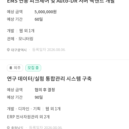
EMS 연동 피크제어 및 Auto-DR 서버 백엔드 개발
예상 금액
5,000,000원
예상 기간
60일
개발
웹 외 1개
관제ㆍ모니터링
· 등록일자 2026.08.06.
대구광역시
외주
모집 중
📔
연구 데이터/실험 통합관리 시스템 구축
예상 금액
협의 후 결정
예상 기간
90일
개발 · 디자인 · 기획
웹 외 1개
ERP 전사자원관리 외 2개
· 등록일자 2026.08.06.
충청남도