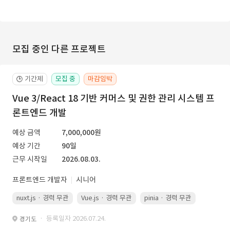
모집 중인 다른 프로젝트
기간제
모집 중
마감임박
🕒
Vue 3/React 18 기반 커머스 및 권한 관리 시스템 프
론트엔드 개발
예상 금액
7,000,000원
예상 기간
90일
근무 시작일
2026.08.03.
프론트엔드 개발자
시니어
nuxt.js · 경력 무관
Vue.js · 경력 무관
pinia · 경력 무관
TypeScr
· 등록일자 2026.07.24.
경기도