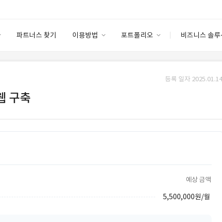
파트너스 찾기
이용방법
포트폴리오
비즈니스 솔루
이용방법
포트폴리오
엔터프라이즈
I
파트너 등급
이용후기
등록 일자 2025.01.14
안심 코드 케어
이용요금
솔루션 마켓
웹 구축
고객센터
스토어
예상 금액
5,500,000원/월