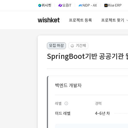
위시켓
요즘IT
AIDP - AX
Rise ERP
프로젝트 등록
프로젝트 찾기
프로젝트 찾기
모집 마감
기간제
유사사례 검색 A
SpringBoot기반 공공기관 
백엔드 개발자
레벨
경력
미드 레벨
4~6년 차