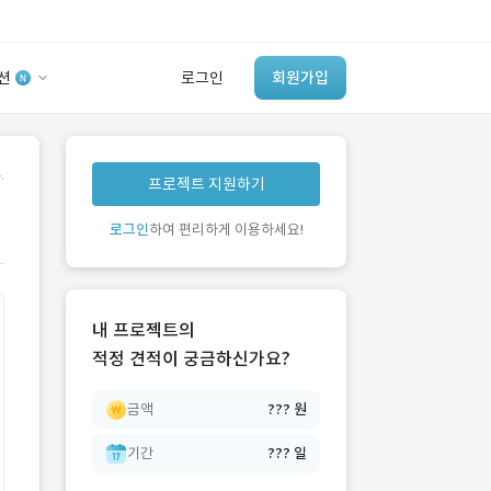
션
로그인
회원가입
유사사례 검색 AI
.
프로젝트 지원하기
‘이런 거’ 만들어본
개발 회사 있어?
로그인
하여 편리하게 이용하세요!
바로가기
내 프로젝트의
적정 견적이 궁금하신가요?
금액
??? 원
기간
??? 일