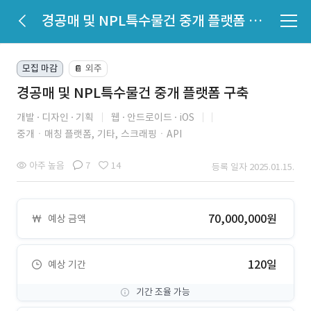
경공매 및 NPL특수물건 중개 플랫폼 구축
모집 마감
외주
📔
경공매 및 NPL특수물건 중개 플랫폼 구축
개발
디자인
기획
웹
안드로이드
iOS
중개ㆍ매칭 플랫폼,
기타,
스크래핑ㆍAPI
아주 높음
7
14
등록 일자 2025.01.15.
70,000,000원
예상 금액
120일
예상 기간
기간 조율 가능