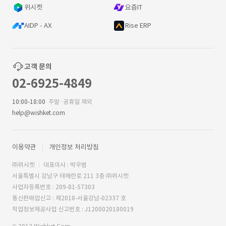
위시켓
요즘IT
AIDP - AX
Rise ERP
고객 문의
02-6925-4849
10:00-18:00
주말·공휴일 제외
help@wishket.com
이용약관
개인정보 처리방침
㈜위시켓
대표이사 : 박우범
서울특별시 강남구 테헤란로 211 3층 ㈜위시켓
사업자등록번호 : 209-81-57303
통신판매업신고 : 제2018-서울강남-02337 호
직업정보제공사업 신고번호 : J1200020180019