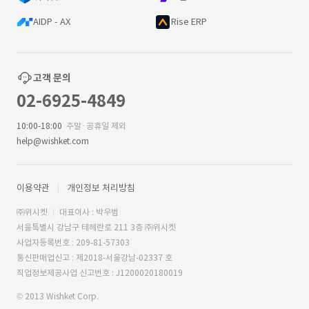
AIDP - AX
Rise ERP
고객 문의
02-6925-4849
10:00-18:00
주말·공휴일 제외
help@wishket.com
이용약관
개인정보 처리방침
㈜위시켓
대표이사 : 박우범
서울특별시 강남구 테헤란로 211 3층 ㈜위시켓
사업자등록번호 : 209-81-57303
통신판매업신고 : 제2018-서울강남-02337 호
직업정보제공사업 신고번호 : J1200020180019
© 2013 Wishket Corp.