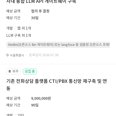
사내 통합 LLM API 게이트웨이 구축
예상 금액
협의 후 결정
예상 기간
30일
개발
웹 외 1개
LLM 구축 외 1개
litellm(오픈소스 llm 게이트웨이) 또는 langfuse 등 검증된 오픈소스 프
· 등록일자 2026.07.28.
서울특별시
외주
모집 중
📔
기존 전화상담 플랫폼 CTI/PBX 통신망 재구축 및 연
동
예상 금액
9,000,000원
예상 기간
90일
개발
기타