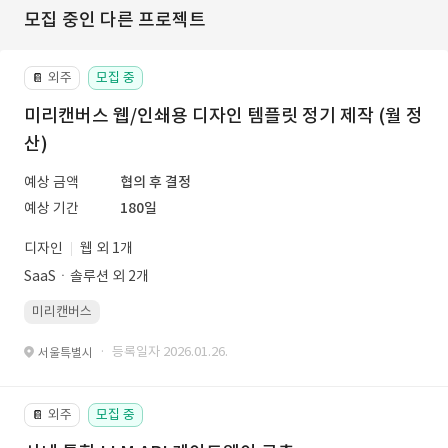
모집 중인 다른 프로젝트
외주
모집 중
📔
미리캔버스 웹/인쇄용 디자인 템플릿 정기 제작 (월 정
산)
예상 금액
협의 후 결정
예상 기간
180일
디자인
웹 외 1개
SaaSㆍ솔루션 외 2개
미리캔버스
· 등록일자 2026.01.26.
서울특별시
외주
모집 중
📔