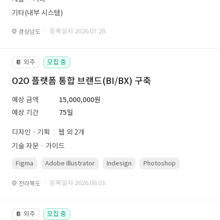
기타(내부 시스템)
· 등록일자 2026.07.28.
경상남도
외주
모집 중
📔
O2O 플랫폼 통합 브랜드(BI/BX) 구축
예상 금액
15,000,000원
예상 기간
75일
디자인 · 기획
웹 외 2개
기술 자문ㆍ가이드
Figma
Adobe Illustrator
Indesign
Photoshop
· 등록일자 2026.08.03.
전라북도
외주
모집 중
📔