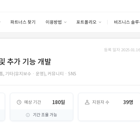
파트너스 찾기
이용방법
포트폴리오
비즈니스 솔루
이용방법
포트폴리오
엔터프라이즈
I
파트너 등급
이용후기
등록 일자 2025.01.16
안심 코드 케어
이용요금
솔루션 마켓
및 추가 기능 개발
고객센터
스토어
폼,
기타(유지보수ㆍ운영),
커뮤니티ㆍSNS
180일
39명
예상 기간
지원자 수
기간 조율 가능