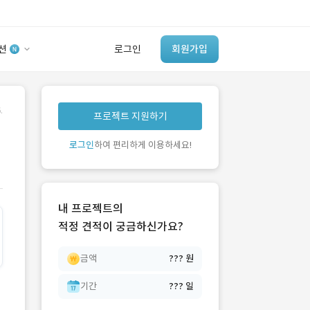
션
로그인
회원가입
유사사례 검색 AI
.
프로젝트 지원하기
‘이런 거’ 만들어본
개발 회사 있어?
로그인
하여 편리하게 이용하세요!
바로가기
내 프로젝트의
적정 견적이 궁금하신가요?
금액
??? 원
기간
??? 일