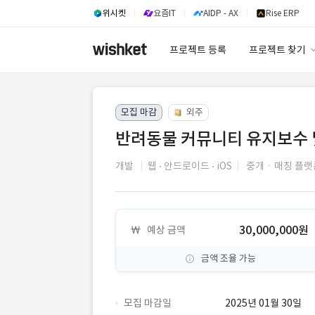
위시켓
요즘IT
AIDP - AX
Rise ERP
프로젝트 등록
프로젝트 찾기
프로젝트 찾기
모집 마감
외주
유사사례 검색 A
반려동물 커뮤니티 유지보수 
개발
웹
안드로이드
iOS
중개ㆍ매칭 플랫
30,000,000원
예상 금액
금액 조율 가능
모집 마감일
2025년 01월 30일