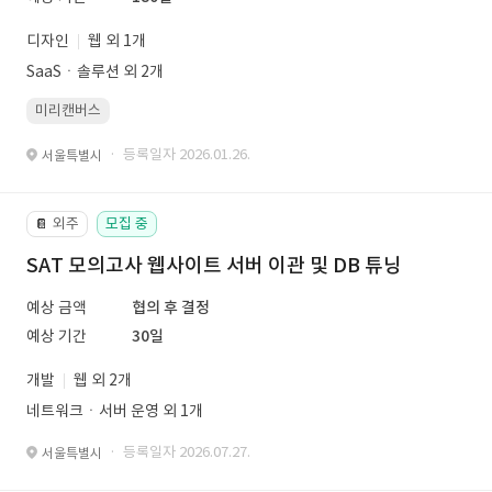
디자인
웹 외 1개
SaaSㆍ솔루션 외 2개
미리캔버스
· 등록일자 2026.01.26.
서울특별시
외주
모집 중
📔
SAT 모의고사 웹사이트 서버 이관 및 DB 튜닝
예상 금액
협의 후 결정
예상 기간
30일
개발
웹 외 2개
네트워크ㆍ서버 운영 외 1개
· 등록일자 2026.07.27.
서울특별시