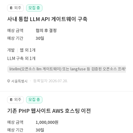
외주
모집 중
📔
사내 통합 LLM API 게이트웨이 구축
예상 금액
협의 후 결정
예상 기간
30일
개발
웹 외 1개
LLM 구축 외 1개
litellm(오픈소스 llm 게이트웨이) 또는 langfuse 등 검증된 오픈소스 프
· 등록일자 2026.07.28.
서울특별시
외주
모집 중
📔
기존 PHP 웹사이트 AWS 호스팅 이전
예상 금액
1,000,000원
예상 기간
30일