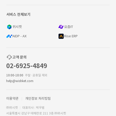
서비스 전체보기
위시켓
요즘IT
AIDP - AX
Rise ERP
고객 문의
02-6925-4849
10:00-18:00
주말·공휴일 제외
help@wishket.com
이용약관
개인정보 처리방침
㈜위시켓
대표이사 : 박우범
서울특별시 강남구 테헤란로 211 3층 ㈜위시켓