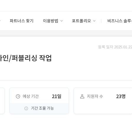
파트너스 찾기
이용방법
포트폴리오
비즈니스 솔루
이용방법
포트폴리오
엔터프라이즈
I
파트너 등급
이용후기
등록 일자 2025.01.22
안심 코드 케어
이용요금
솔루션 마켓
디자인/퍼블리싱 작업
고객센터
스토어
21일
23명
예상 기간
지원자 수
기간 조율 가능