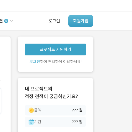
션
로그인
회원가입
유사사례 검색 AI
.
프로젝트 지원하기
‘이런 거’ 만들어본
개발 회사 있어?
로그인
하여 편리하게 이용하세요!
바로가기
내 프로젝트의
적정 견적이 궁금하신가요?
금액
??? 원
기간
??? 일