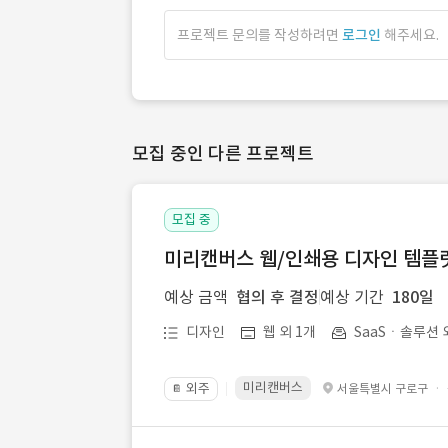
프로젝트 문의를 작성하려면
로그인
해주세요.
모집 중인 다른 프로젝트
모집 중
미리캔버스 웹/인쇄용 디자인 템플릿 
예상 금액
협의 후 결정
예상 기간
180일
디자인
웹 외 1개
SaaSㆍ솔루션 
미리캔버스
외주
·
서울특별시 구로구
📔