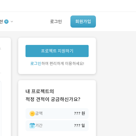
션
로그인
회원가입
유사사례 검색 AI
.
프로젝트 지원하기
‘이런 거’ 만들어본
개발 회사 있어?
로그인
하여 편리하게 이용하세요!
바로가기
내 프로젝트의
적정 견적이 궁금하신가요?
금액
??? 원
기간
??? 일