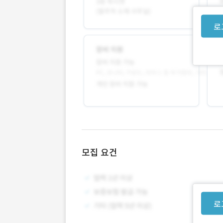
로
모집 요건
로