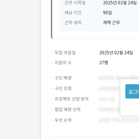
근무 시작일
2025년 02월 24일
예상 기간
90일
근무 위치
재택 근무
모집 마감일
2025년 02월 24일
지원자 수
27명
구인 배경
구인 유형
로그
프로젝트 산업 분야
협업 예정 인력
우선 순위