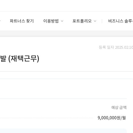
파트너스 찾기
이용방법
포트폴리오
비즈니스 솔루
이용방법
포트폴리오
엔터프라이즈
I
파트너 등급
이용후기
등록 일자 2025.02.10
안심 코드 케어
이용요금
솔루션 마켓
발 (재택근무)
고객센터
스토어
예상 금액
9,000,000원/월