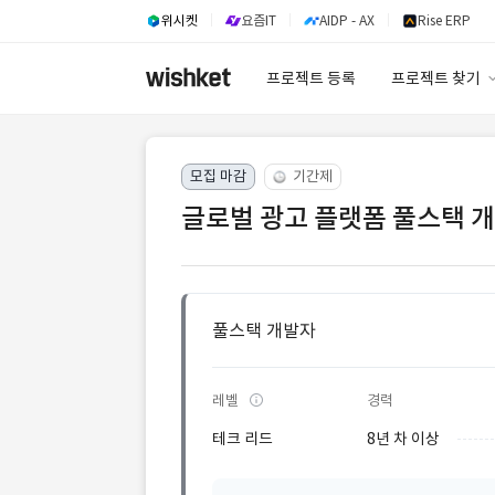
위시켓
요즘IT
AIDP - AX
Rise ERP
프로젝트 등록
프로젝트 찾기
프로젝트 찾기
모집 마감
기간제
유사사례 검색 A
글로벌 광고 플랫폼 풀스택 개
풀스택 개발자
레벨
경력
테크 리드
8년 차 이상