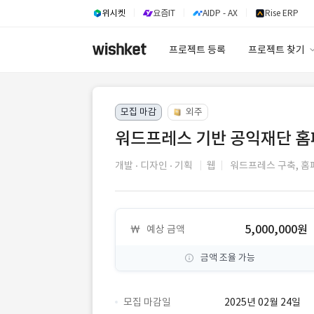
위시켓
요즘IT
AIDP - AX
Rise ERP
프로젝트 등록
프로젝트 찾기
프로젝트 찾기
모집 마감
외주
유사사례 검색 A
워드프레스 기반 공익재단 홈
개발
디자인
기획
웹
워드프레스 구축,
홈
5,000,000원
예상 금액
금액 조율 가능
모집 마감일
2025년 02월 24일