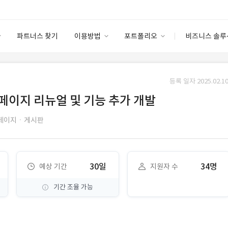
파트너스 찾기
이용방법
포트폴리오
비즈니스 솔루
이용방법
포트폴리오
엔터프라이즈
I
파트너 등급
이용후기
등록 일자 2025.02.10
안심 코드 케어
이용요금
솔루션 마켓
페이지 리뉴얼 및 기능 추가 개발
고객센터
스토어
페이지ㆍ게시판
30일
34명
예상 기간
지원자 수
기간 조율 가능