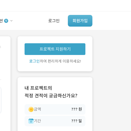
션
로그인
회원가입
유사사례 검색 AI
.
프로젝트 지원하기
‘이런 거’ 만들어본
개발 회사 있어?
로그인
하여 편리하게 이용하세요!
바로가기
내 프로젝트의
적정 견적이 궁금하신가요?
금액
??? 원
기간
??? 일