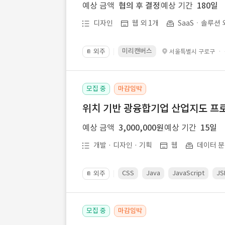
예상 금액
협의 후 결정
예상 기간
180일
디자인
웹 외 1개
SaaSㆍ솔루션 
미리캔버스
외주
·
서울특별시 구로구
📔
모집 중
마감임박
위치 기반 광융합기업 산업지도 프
예상 금액
3,000,000원
예상 기간
15일
개발 · 디자인 · 기획
웹
데이터 분
CSS
Java
JavaScript
JS
외주
📔
모집 중
마감임박