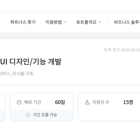
파트너스 찾기
이용방법
포트폴리오
비즈니스 솔루
이용방법
포트폴리오
엔터프라이즈
I
파트너 등급
이용후기
등록 일자 2025.02.18
안심 코드 케어
이용요금
솔루션 마켓
UI 디자인/기능 개발
고객센터
스토어
커머스,
자사몰 구축
60일
15명
예상 기간
지원자 수
기간 조율 가능