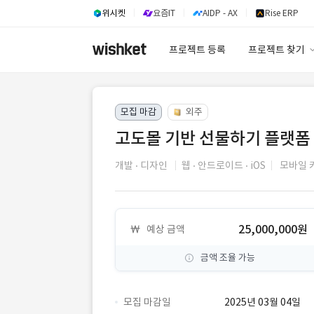
위시켓
요즘IT
AIDP - AX
Rise ERP
프로젝트 등록
프로젝트 찾기
프로젝트 찾기
모집 마감
외주
유사사례 검색 A
고도몰 기반 선물하기 플랫폼 
개발
디자인
웹
안드로이드
iOS
모바일 
25,000,000원
예상 금액
금액 조율 가능
모집 마감일
2025년 03월 04일