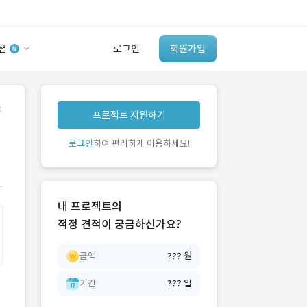
션
로그인
회원가입
유사사례 검색 AI
.
프로젝트 지원하기
‘이런 거’ 만들어본
개발 회사 있어?
로그인
하여 편리하게 이용하세요!
바로가기
내 프로젝트의
적정 견적이 궁금하신가요?
금액
??? 원
기간
??? 일