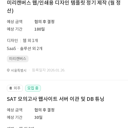
미리캔버스 웹/인쇄용 디자인 템플릿 정기 제작 (월 정
산)
예상 금액
협의 후 결정
예상 기간
180일
디자인
웹 외 1개
SaaSㆍ솔루션 외 2개
미리캔버스
· 등록일자 2026.01.26.
서울특별시
외주
모집 중
📔
SAT 모의고사 웹사이트 서버 이관 및 DB 튜닝
예상 금액
협의 후 결정
예상 기간
30일