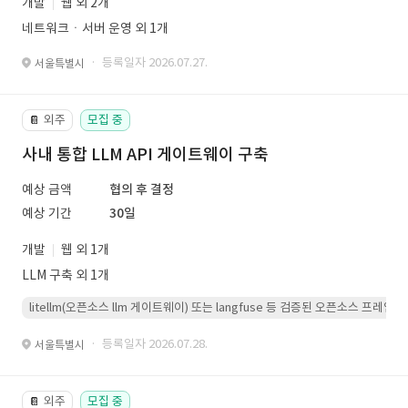
개발
웹 외 2개
네트워크ㆍ서버 운영 외 1개
· 등록일자 2026.07.27.
서울특별시
외주
모집 중
📔
사내 통합 LLM API 게이트웨이 구축
예상 금액
협의 후 결정
예상 기간
30일
개발
웹 외 1개
LLM 구축 외 1개
litellm(오픈소스 llm 게이트웨이) 또는 langfuse 등 검증된 오픈소스 프
· 등록일자 2026.07.28.
서울특별시
외주
모집 중
📔