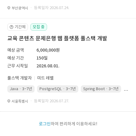
· 등록일자 2026.07.24.
부산광역시
기간제
모집 중
🕒
교육 콘텐츠 문제은행 웹 플랫폼 풀스택 개발
예상 금액
6,000,000원
예상 기간
150일
근무 시작일
2026.08.01.
풀스택 개발자
미드 레벨
Java · 3~7년
PostgreSQL · 3~7년
Spring Boot · 3~7년
Pyth
· 등록일자 2026.07.27.
서울특별시
로그인
하여 편리하게 이용하세요!