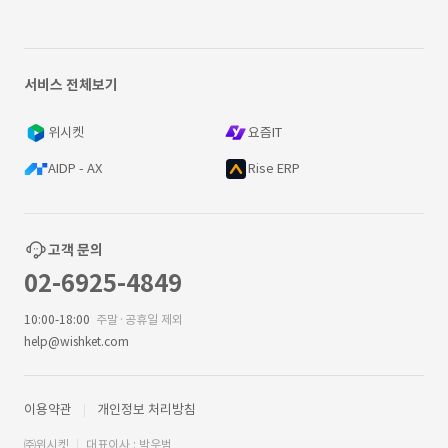
서비스 전체보기
위시켓
요즘IT
AIDP - AX
Rise ERP
고객 문의
02-6925-4849
10:00-18:00
주말·공휴일 제외
help@wishket.com
이용약관
개인정보 처리방침
㈜위시켓
대표이사 : 박우범