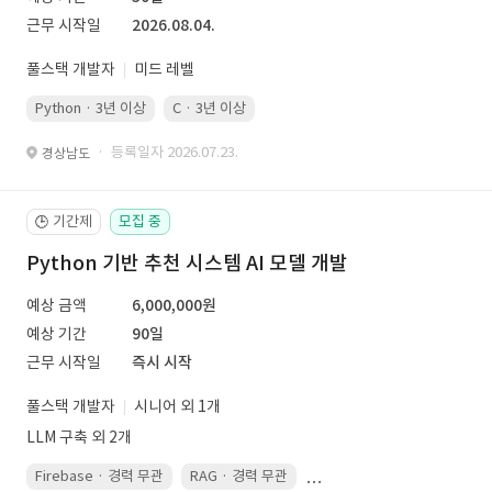
근무 시작일
2026.08.04.
풀스택 개발자
미드 레벨
Python · 3년 이상
C · 3년 이상
· 등록일자 2026.07.23.
경상남도
기간제
모집 중
🕒
Python 기반 추천 시스템 AI 모델 개발
예상 금액
6,000,000원
예상 기간
90일
근무 시작일
즉시 시작
풀스택 개발자
시니어 외 1개
LLM 구축 외 2개
Firebase · 경력 무관
RAG · 경력 무관
re-ranking · 경력 무관
P