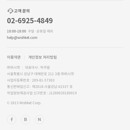
고객 문의
02-6925-4849
10:00-18:00
주말·공휴일 제외
help@wishket.com
이용약관
개인정보 처리방침
㈜위시켓
대표이사 : 박우범
서울특별시 강남구 테헤란로 211 3층 ㈜위시켓
사업자등록번호 : 209-81-57303
통신판매업신고 : 제2018-서울강남-02337 호
직업정보제공사업 신고번호 : J1200020180019
© 2013 Wishket Corp.