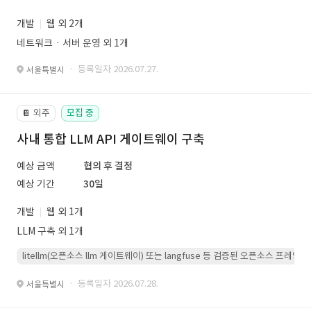
개발
웹 외 2개
네트워크ㆍ서버 운영 외 1개
· 등록일자 2026.07.27.
서울특별시
외주
모집 중
📔
사내 통합 LLM API 게이트웨이 구축
예상 금액
협의 후 결정
예상 기간
30일
개발
웹 외 1개
LLM 구축 외 1개
litellm(오픈소스 llm 게이트웨이) 또는 langfuse 등 검증된 오픈소스 프
· 등록일자 2026.07.28.
서울특별시