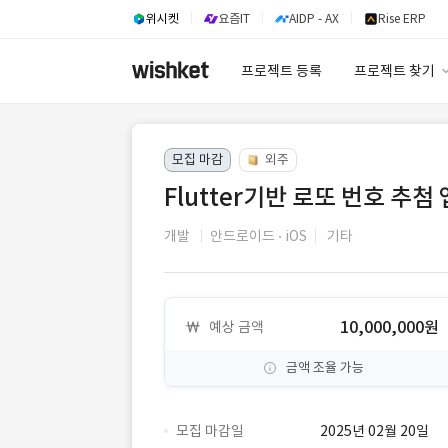
위시켓
요즘IT
AIDP - AX
Rise ERP
프로젝트 등록
프로젝트 찾기
프로젝트 찾기
모집 마감
외주
유사사례 검색 A
Flutter기반 로또 번호 추첨 앱
개발
안드로이드
iOS
기타
10,000,000원
예상 금액
금액 조율 가능
모집 마감일
2025년 02월 20일