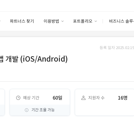
파트너스 찾기
이용방법
포트폴리오
비즈니스 솔루
이용방법
포트폴리오
엔터프라이즈
I
파트너 등급
이용후기
등록 일자 2025.02.19
안심 코드 케어
이용요금
솔루션 마켓
 개발 (iOS/Android)
고객센터
스토어
60일
16명
예상 기간
지원자 수
기간 조율 가능