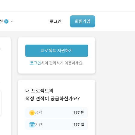
션
로그인
회원가입
유사사례 검색 AI
.
프로젝트 지원하기
‘이런 거’ 만들어본
개발 회사 있어?
로그인
하여 편리하게 이용하세요!
바로가기
내 프로젝트의
적정 견적이 궁금하신가요?
금액
??? 원
기간
??? 일