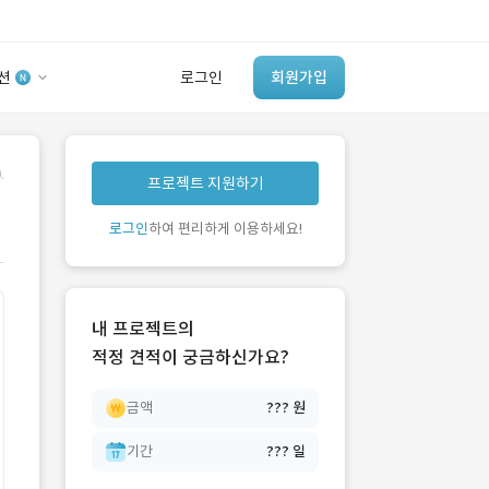
션
로그인
회원가입
유사사례 검색 AI
.
프로젝트 지원하기
‘이런 거’ 만들어본
개발 회사 있어?
로그인
하여 편리하게 이용하세요!
바로가기
내 프로젝트의
적정 견적이 궁금하신가요?
금액
??? 원
기간
??? 일