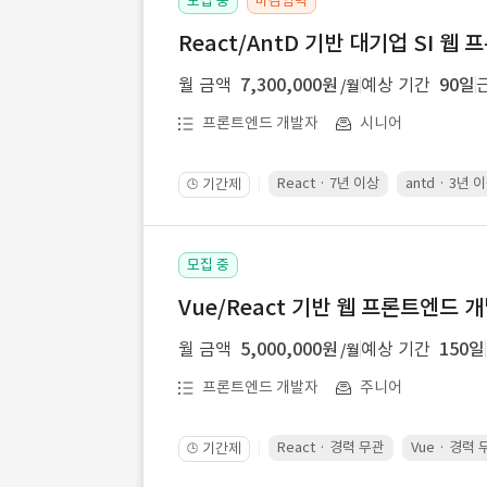
모집 중
마감임박
React/AntD 기반 대기업 SI 웹
월 금액
7,300,000원
예상 기간
90일
/월
프론트엔드 개발자
시니어
React · 7년 이상
antd · 3년 
기간제
🕒
모집 중
Vue/React 기반 웹 프론트엔드 
월 금액
5,000,000원
예상 기간
150일
/월
프론트엔드 개발자
주니어
React · 경력 무관
Vue · 경력
기간제
🕒