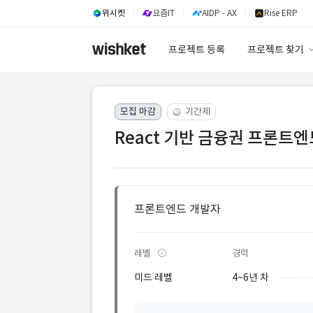
위시켓
요즘IT
AIDP - AX
Rise ERP
프로젝트 등록
프로젝트 찾기
프로젝트 찾기
모집 마감
기간제
유사사례 검색 A
React 기반 금융권 프론트엔
프론트엔드 개발자
레벨
경력
미드 레벨
4~6년 차