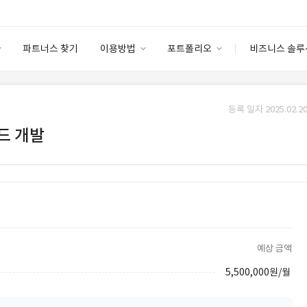
파트너스 찾기
이용방법
포트폴리오
비즈니스 솔루
이용방법
포트폴리오
엔터프라이즈
I
파트너 등급
이용후기
등록 일자 2025.02.20
안심 코드 케어
이용요금
솔루션 마켓
드 개발
고객센터
스토어
예상 금액
5,500,000원/월