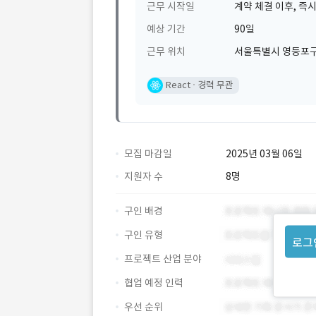
근무 시작일
계약 체결 이후, 즉시
예상 기간
90일
근무 위치
서울특별시 영등포구 
React
경력 무관
모집 마감일
2025년 03월 06일
지원자 수
8명
구인 배경
구인 유형
로그
프로젝트 산업 분야
협업 예정 인력
우선 순위