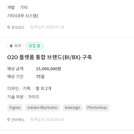
개발
기타
기타(내부 시스템)
· 등록일자 2026.07.28.
경상남도
외주
모집 중
📔
O2O 플랫폼 통합 브랜드(BI/BX) 구축
예상 금액
15,000,000원
예상 기간
75일
디자인 · 기획
웹 외 2개
기술 자문ㆍ가이드
Figma
Adobe Illustrator
Indesign
Photoshop
· 등록일자 2026.08.03.
전라북도