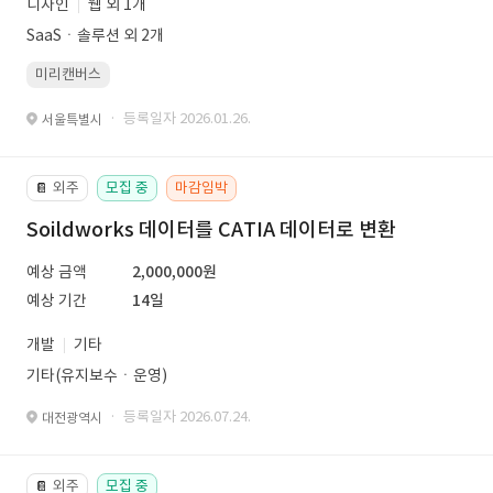
디자인
웹 외 1개
SaaSㆍ솔루션 외 2개
미리캔버스
· 등록일자 2026.01.26.
서울특별시
외주
모집 중
마감임박
📔
Soildworks 데이터를 CATIA 데이터로 변환
예상 금액
2,000,000원
예상 기간
14일
개발
기타
기타(유지보수ㆍ운영)
· 등록일자 2026.07.24.
대전광역시
외주
모집 중
📔