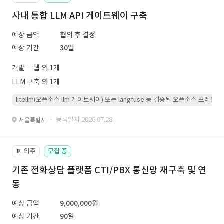
사내 통합 LLM API 게이트웨이 구축
예상 금액
협의 후 결정
예상 기간
30일
개발
웹 외 1개
LLM 구축 외 1개
litellm(오픈소스 llm 게이트웨이) 또는 langfuse 등 검증된 오픈소스 프
· 등록일자 2026.07.28.
서울특별시
외주
모집 중
📔
기존 전화상담 플랫폼 CTI/PBX 통신망 재구축 및 연
동
예상 금액
9,000,000원
예상 기간
90일