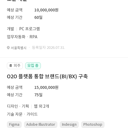
예상 금액
10,000,000원
예상 기간
60일
개발
PC 프로그램
업무자동화ㆍRPA
· 등록일자 2026.07.31.
서울특별시
외주
모집 중
📔
O2O 플랫폼 통합 브랜드(BI/BX) 구축
예상 금액
15,000,000원
예상 기간
75일
디자인 · 기획
웹 외 2개
기술 자문ㆍ가이드
Figma
Adobe Illustrator
Indesign
Photoshop