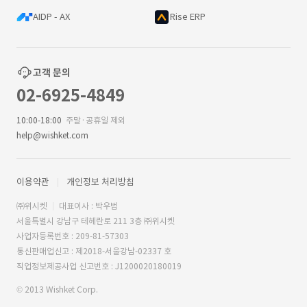
AIDP - AX
Rise ERP
고객 문의
02-6925-4849
10:00-18:00
주말·공휴일 제외
help@wishket.com
이용약관
개인정보 처리방침
㈜위시켓
대표이사 : 박우범
서울특별시 강남구 테헤란로 211 3층 ㈜위시켓
사업자등록번호 : 209-81-57303
통신판매업신고 : 제2018-서울강남-02337 호
직업정보제공사업 신고번호 : J1200020180019
© 2013 Wishket Corp.