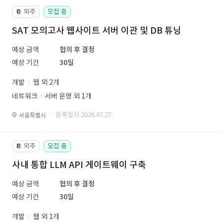
외주
모집 중
📔
SAT 모의고사 웹사이트 서버 이관 및 DB 튜닝
예상 금액
협의 후 결정
예상 기간
30일
개발
웹 외 2개
네트워크ㆍ서버 운영 외 1개
· 등록일자 2026.07.27.
서울특별시
외주
모집 중
📔
사내 통합 LLM API 게이트웨이 구축
예상 금액
협의 후 결정
예상 기간
30일
개발
웹 외 1개