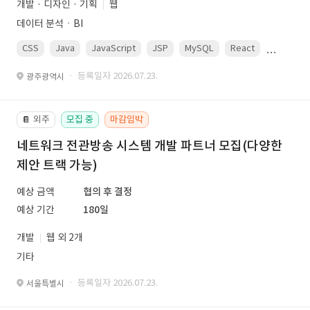
개발 · 디자인 · 기획
웹
데이터 분석ㆍBI
CSS
Java
JavaScript
JSP
MySQL
React
Spring
· 등록일자 2026.07.23.
광주광역시
외주
모집 중
마감임박
📔
네트워크 전관방송 시스템 개발 파트너 모집(다양한
제안 트랙 가능)
예상 금액
협의 후 결정
예상 기간
180일
개발
웹 외 2개
기타
· 등록일자 2026.07.23.
서울특별시