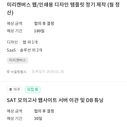
미리캔버스 웹/인쇄용 디자인 템플릿 정기 제작 (월 정
산)
예상 금액
협의 후 결정
예상 기간
180일
디자인
웹 외 1개
SaaSㆍ솔루션 외 2개
미리캔버스
· 등록일자 2026.01.26.
서울특별시
외주
모집 중
📔
SAT 모의고사 웹사이트 서버 이관 및 DB 튜닝
예상 금액
협의 후 결정
예상 기간
30일