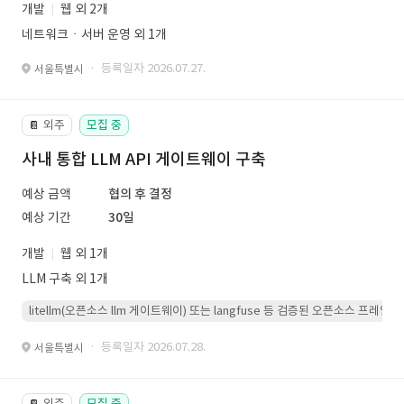
개발
웹 외 2개
네트워크ㆍ서버 운영 외 1개
· 등록일자 2026.07.27.
서울특별시
외주
모집 중
📔
사내 통합 LLM API 게이트웨이 구축
예상 금액
협의 후 결정
예상 기간
30일
개발
웹 외 1개
LLM 구축 외 1개
litellm(오픈소스 llm 게이트웨이) 또는 langfuse 등 검증된 오픈소스 프
· 등록일자 2026.07.28.
서울특별시
외주
모집 중
📔