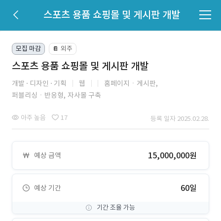
스포츠 용품 쇼핑몰 및 게시판 개발
모집 마감
외주
📔
스포츠 용품 쇼핑몰 및 게시판 개발
개발
디자인
기획
웹
홈페이지ㆍ게시판,
퍼블리싱ㆍ반응형,
자사몰 구축
아주 높음
17
등록 일자 2025.02.28.
15,000,000원
예상 금액
60일
예상 기간
기간 조율 가능