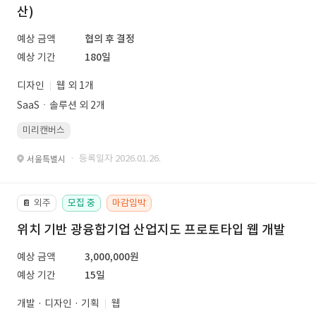
산)
예상 금액
협의 후 결정
예상 기간
180일
디자인
웹 외 1개
SaaSㆍ솔루션 외 2개
미리캔버스
· 등록일자 2026.01.26.
서울특별시
외주
모집 중
마감임박
📔
위치 기반 광융합기업 산업지도 프로토타입 웹 개발
예상 금액
3,000,000원
예상 기간
15일
개발 · 디자인 · 기획
웹