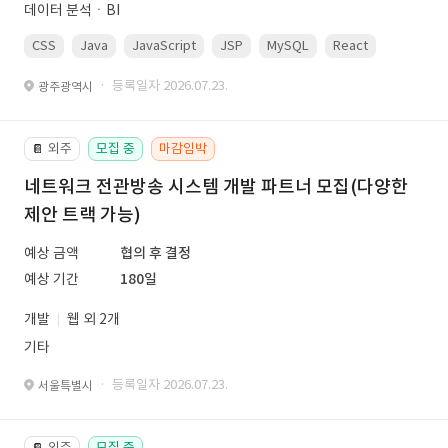
데이터 분석ㆍBI
CSS
Java
JavaScript
JSP
MySQL
React
Spring
· 등록일자 2026.07.23.
광주광역시
외주
모집 중
마감임박
📔
네트워크 전관방송 시스템 개발 파트너 모집(다양한
제안 트랙 가능)
예상 금액
협의 후 결정
예상 기간
180일
개발
웹 외 2개
기타
· 등록일자 2026.07.23.
서울특별시
외주
모집 중
📔