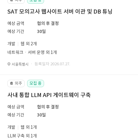
SAT 모의고사 웹사이트 서버 이관 및 DB 튜닝
예상 금액
협의 후 결정
예상 기간
30일
개발
웹 외 2개
네트워크ㆍ서버 운영 외 1개
· 등록일자 2026.07.27.
서울특별시
외주
모집 중
📔
사내 통합 LLM API 게이트웨이 구축
예상 금액
협의 후 결정
예상 기간
30일
개발
웹 외 1개
LLM 구축 외 1개