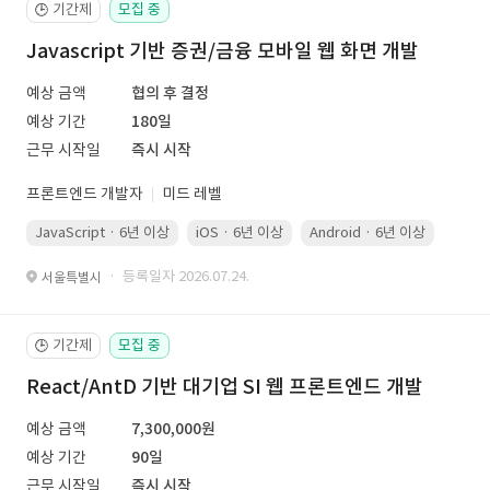
기간제
모집 중
🕒
Javascript 기반 증권/금융 모바일 웹 화면 개발
예상 금액
협의 후 결정
예상 기간
180일
근무 시작일
즉시 시작
프론트엔드 개발자
미드 레벨
JavaScript · 6년 이상
iOS · 6년 이상
Android · 6년 이상
Kotli
· 등록일자 2026.07.24.
서울특별시
기간제
모집 중
🕒
React/AntD 기반 대기업 SI 웹 프론트엔드 개발
예상 금액
7,300,000원
예상 기간
90일
근무 시작일
즉시 시작