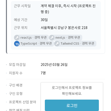
근무 시작일
계약 체결 이후, 즉시 시작 (프로젝트 진
행 중)
예상 기간
30일
근무 위치
서울특별시 강남구 봉은사로 218
react.js
경력 무관
next.js
경력 무관
TypeScript
경력 무관
Tailwind CSS
경력 무관
모집 마감일
2025년 03월 26일
지원자 수
7명
구인 배경
로그인해서 프로젝트 정보를
구인 유형
확인해보세요.
프로젝트 산업 분야
로그인
협업 예정 인력