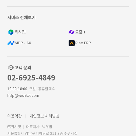
서비스 전체보기
위시켓
요즘IT
AIDP - AX
Rise ERP
고객 문의
02-6925-4849
10:00-18:00
주말·공휴일 제외
help@wishket.com
이용약관
개인정보 처리방침
㈜위시켓
대표이사 : 박우범
서울특별시 강남구 테헤란로 211 3층 ㈜위시켓