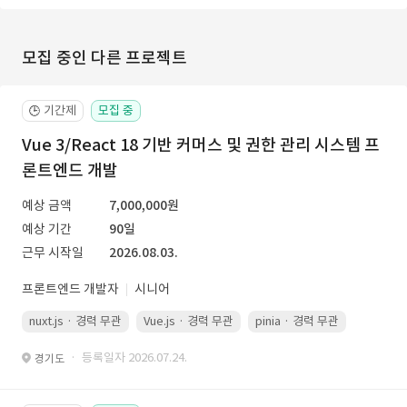
모집 중인 다른 프로젝트
기간제
모집 중
🕒
Vue 3/React 18 기반 커머스 및 권한 관리 시스템 프
론트엔드 개발
예상 금액
7,000,000원
예상 기간
90일
근무 시작일
2026.08.03.
프론트엔드 개발자
시니어
nuxt.js · 경력 무관
Vue.js · 경력 무관
pinia · 경력 무관
TypeScr
· 등록일자 2026.07.24.
경기도