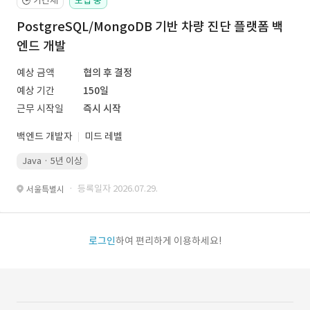
기간제
모집 중
🕒
PostgreSQL/MongoDB 기반 차량 진단 플랫폼 백
엔드 개발
예상 금액
협의 후 결정
예상 기간
150일
근무 시작일
즉시 시작
백엔드 개발자
미드 레벨
Java · 5년 이상
· 등록일자 2026.07.29.
서울특별시
로그인
하여 편리하게 이용하세요!