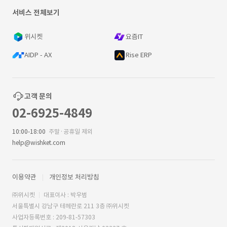
서비스 전체보기
위시켓
요즘IT
AIDP - AX
Rise ERP
고객 문의
02-6925-4849
10:00-18:00
주말·공휴일 제외
help@wishket.com
이용약관
개인정보 처리방침
㈜위시켓
대표이사 : 박우범
서울특별시 강남구 테헤란로 211 3층 ㈜위시켓
사업자등록번호 : 209-81-57303