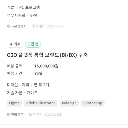
개발
PC 프로그램
업무자동화ㆍRPA
· 등록일자 2026.07.31.
서울특별시
외주
모집 중
📔
O2O 플랫폼 통합 브랜드(BI/BX) 구축
예상 금액
15,000,000원
예상 기간
75일
디자인 · 기획
웹 외 2개
기술 자문ㆍ가이드
Figma
Adobe Illustrator
Indesign
Photoshop
· 등록일자 2026.08.03.
전라북도