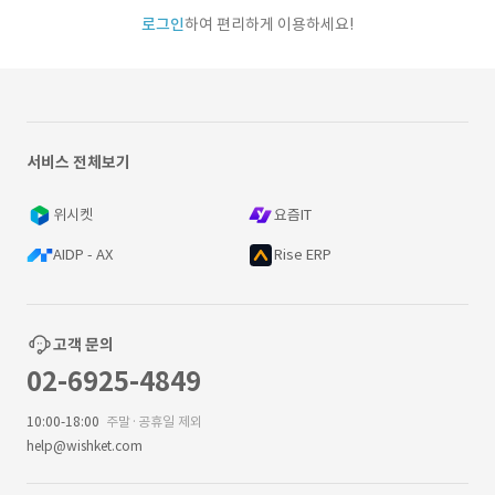
로그인
하여 편리하게 이용하세요!
서비스 전체보기
위시켓
요즘IT
AIDP - AX
Rise ERP
고객 문의
02-6925-4849
10:00-18:00
주말·공휴일 제외
help@wishket.com