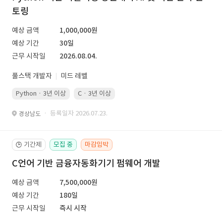
토링
예상 금액
1,000,000원
예상 기간
30일
근무 시작일
2026.08.04.
풀스택 개발자
미드 레벨
Python · 3년 이상
C · 3년 이상
· 등록일자 2026.07.23.
경상남도
기간제
모집 중
마감임박
🕒
C언어 기반 금융자동화기기 펌웨어 개발
예상 금액
7,500,000원
예상 기간
180일
근무 시작일
즉시 시작