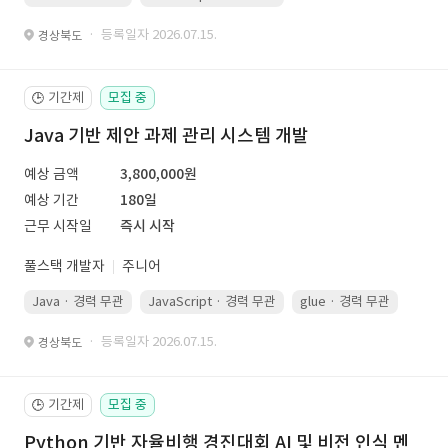
· 등록일자 2026.07.15.
경상북도
기간제
모집 중
🕒
Java 기반 제안 과제 관리 시스템 개발
예상 금액
3,800,000원
예상 기간
180일
근무 시작일
즉시 시작
풀스택 개발자
주니어
Java · 경력 무관
JavaScript · 경력 무관
glue · 경력 무관
· 등록일자 2026.07.15.
경상북도
기간제
모집 중
🕒
Python 기반 자율비행 경진대회 AI 및 비전 인식 멘