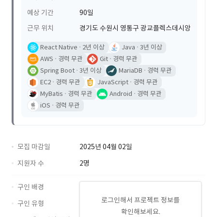
예상 기간
90일
근무 위치
경기도 수원시 영통구 광교플렉스데시앙
React Native
2년 이상
Java
3년 이상
AWS
경력 무관
Git
경력 무관
Spring Boot
3년 이상
MariaDB
경력 무관
EC2
경력 무관
JavaScript
경력 무관
MyBatis
경력 무관
Android
경력 무관
iOS
경력 무관
모집 마감일
2025년 04월 02일
지원자 수
2명
구인 배경
로그인해서 프로젝트 정보를
구인 유형
확인해보세요.