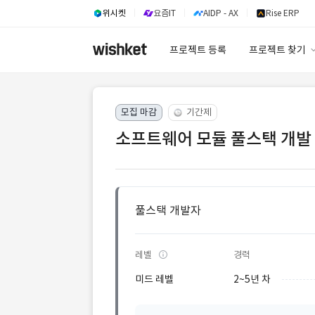
위시켓
요즘IT
AIDP - AX
Rise ERP
프로젝트 등록
프로젝트 찾기
프로젝트 찾기
모집 마감
기간제
유사사례 검색 A
소프트웨어 모듈 풀스택 개발
풀스택 개발자
레벨
경력
미드 레벨
2~5년 차