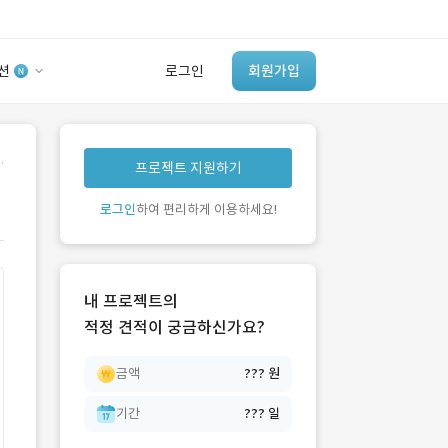
션
로그인
회원가입
유사사례 검색 AI
.
프로젝트 지원하기
‘이런 거’ 만들어본
개발 회사 있어?
로그인
하여 편리하게 이용하세요!
바로가기
내 프로젝트의
적정 견적이 궁금하신가요?
금액
??? 원
기간
??? 일