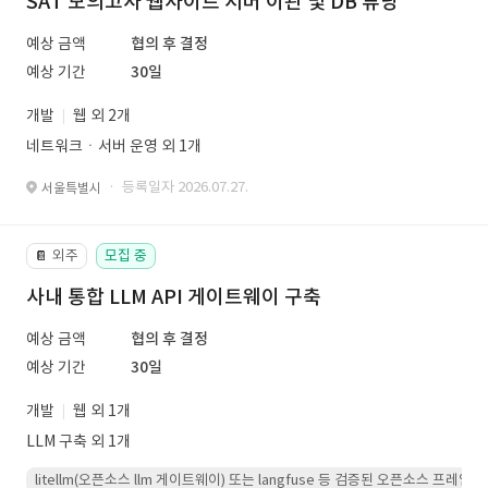
SAT 모의고사 웹사이트 서버 이관 및 DB 튜닝
예상 금액
협의 후 결정
예상 기간
30일
개발
웹 외 2개
네트워크ㆍ서버 운영 외 1개
· 등록일자 2026.07.27.
서울특별시
외주
모집 중
📔
사내 통합 LLM API 게이트웨이 구축
예상 금액
협의 후 결정
예상 기간
30일
개발
웹 외 1개
LLM 구축 외 1개
litellm(오픈소스 llm 게이트웨이) 또는 langfuse 등 검증된 오픈소스 프