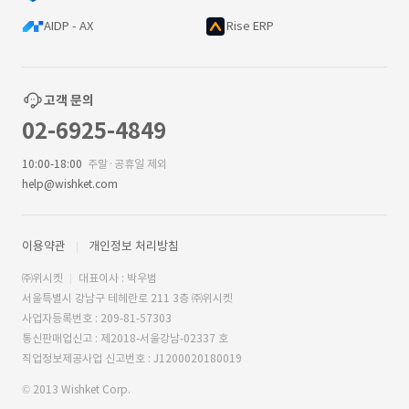
AIDP - AX
Rise ERP
고객 문의
02-6925-4849
10:00-18:00
주말·공휴일 제외
help@wishket.com
이용약관
개인정보 처리방침
㈜위시켓
대표이사 : 박우범
서울특별시 강남구 테헤란로 211 3층 ㈜위시켓
사업자등록번호 : 209-81-57303
통신판매업신고 : 제2018-서울강남-02337 호
직업정보제공사업 신고번호 : J1200020180019
© 2013 Wishket Corp.