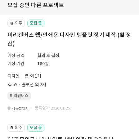
모집 중인 다른 프로젝트
외주
모집 중
📔
미리캔버스 웹/인쇄용 디자인 템플릿 정기 제작 (월 정
산)
예상 금액
협의 후 결정
예상 기간
180일
디자인
웹 외 1개
SaaSㆍ솔루션 외 2개
미리캔버스
· 등록일자 2026.01.26.
서울특별시
외주
모집 중
📔