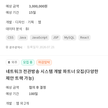
예상 금액
3,000,000원
예상 기간
15일
개발 · 디자인 · 기획
웹
데이터 분석ㆍBI
CSS
Java
JavaScript
JSP
MySQL
React
Spring
· 등록일자 2026.07.23.
광주광역시
외주
모집 중
마감임박
📔
네트워크 전관방송 시스템 개발 파트너 모집(다양한
제안 트랙 가능)
예상 금액
협의 후 결정
예상 기간
180일
개발
웹 외 2개