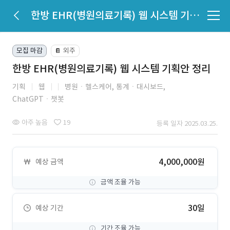
한방 EHR(병원의료기록) 웹 시스템 기획안 정리
모집 마감
외주
📔
한방 EHR(병원의료기록) 웹 시스템 기획안 정리
기획
웹
병원ㆍ헬스케어,
통계ㆍ대시보드,
ChatGPTㆍ챗봇
아주 높음
19
등록 일자 2025.03.25.
4,000,000원
예상 금액
금액 조율 가능
30일
예상 기간
기간 조율 가능