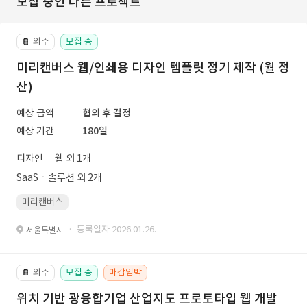
모집 중인 다른 프로젝트
외주
모집 중
📔
미리캔버스 웹/인쇄용 디자인 템플릿 정기 제작 (월 정
산)
예상 금액
협의 후 결정
예상 기간
180일
디자인
웹 외 1개
SaaSㆍ솔루션 외 2개
미리캔버스
· 등록일자 2026.01.26.
서울특별시
외주
모집 중
마감임박
📔
위치 기반 광융합기업 산업지도 프로토타입 웹 개발