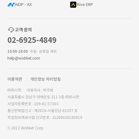
AIDP - AX
Rise ERP
고객 문의
02-6925-4849
10:00-18:00
주말·공휴일 제외
help@wishket.com
이용약관
개인정보 처리방침
㈜위시켓
대표이사 : 박우범
서울특별시 강남구 테헤란로 211 3층 ㈜위시켓
사업자등록번호 : 209-81-57303
통신판매업신고 : 제2018-서울강남-02337 호
직업정보제공사업 신고번호 : J1200020180019
© 2013 Wishket Corp.