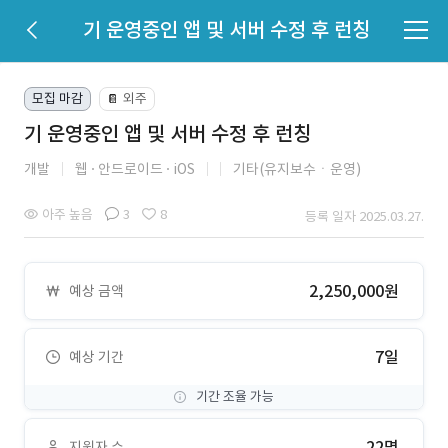
기 운영중인 앱 및 서버 수정 후 런칭
모집 마감
외주
📔
기 운영중인 앱 및 서버 수정 후 런칭
개발
웹
안드로이드
iOS
기타(유지보수ㆍ운영)
아주 높음
3
8
등록 일자 2025.03.27.
2,250,000원
예상 금액
7일
예상 기간
기간 조율 가능
22명
지원자 수