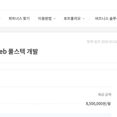
파트너스 찾기
이용방법
포트폴리오
비즈니스 솔루
이용방법
포트폴리오
엔터프라이즈
I
파트너 등급
이용후기
등록 일자 2025.03.31
안심 코드 케어
이용요금
솔루션 마켓
Web 풀스텍 개발
고객센터
스토어
예상 금액
8,500,000원/월