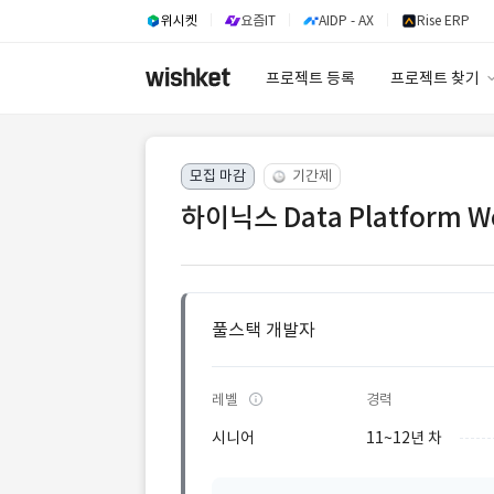
위시켓
요즘IT
AIDP - AX
Rise ERP
프로젝트 등록
프로젝트 찾기
프로젝트 찾기
모집 마감
기간제
유사사례 검색 A
하이닉스 Data Platform 
풀스택 개발자
레벨
경력
시니어
11~12년 차