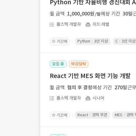
Python 기반 자율비행 경진대회 A
월 금액
1,000,000원
예상 기간
30일
/월
풀스택 개발자
미드 레벨
Python · 3년 이상
C · 3년 이상
기간제
🕒
모집 중
마감임박
React 기반 MES 화면 기능 개발
월 금액
협의 후 결정
예상 기간
270일
근무
풀스택 개발자
시니어
React · 경력 무관
MES · 경력
기간제
🕒