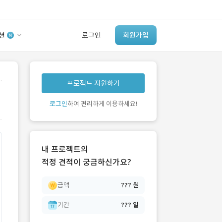
션
로그인
회원가입
유사사례 검색 AI
.
프로젝트 지원하기
‘이런 거’ 만들어본
개발 회사 있어?
로그인
하여 편리하게 이용하세요!
바로가기
내 프로젝트의
적정 견적이 궁금하신가요?
금액
??? 원
기간
??? 일