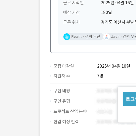
근무 시작일
2025년 04월 16일
예상 기간
180일
근무 위치
경기도 이천시 부발읍
React
경력 무관
Java
경력 무
모집 마감일
2025년 04월 10일
지원자 수
7명
구인 배경
로그
구인 유형
프로젝트 산업 분야
협업 예정 인력