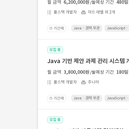
월 금액
6,200,000원
예상 기간
480일
/월
풀스택 개발자
미드 레벨 외 2개
Java · 경력 무관
JavaScript
기간제
🕒
모집 중
Java 기반 제안 과제 관리 시스템 
월 금액
3,800,000원
예상 기간
180일
/월
풀스택 개발자
주니어
Java · 경력 무관
JavaScript
기간제
🕒
모집 중