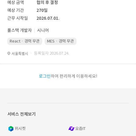
예상 금액
협의 후 결정
예상 기간
270일
근무 시작일
2026.07.01.
풀스택 개발자
시니어
React · 경력 무관
MES · 경력 무관
· 등록일자 2026.07.24.
서울특별시
로그인
하여 편리하게 이용하세요!
서비스 전체보기
위시켓
요즘IT