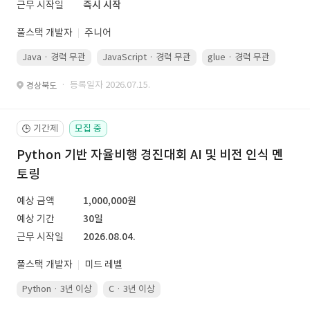
근무 시작일
즉시 시작
풀스택 개발자
주니어
Java · 경력 무관
JavaScript · 경력 무관
glue · 경력 무관
· 등록일자 2026.07.15.
경상북도
기간제
모집 중
🕒
Python 기반 자율비행 경진대회 AI 및 비전 인식 멘
토링
예상 금액
1,000,000원
예상 기간
30일
근무 시작일
2026.08.04.
풀스택 개발자
미드 레벨
Python · 3년 이상
C · 3년 이상